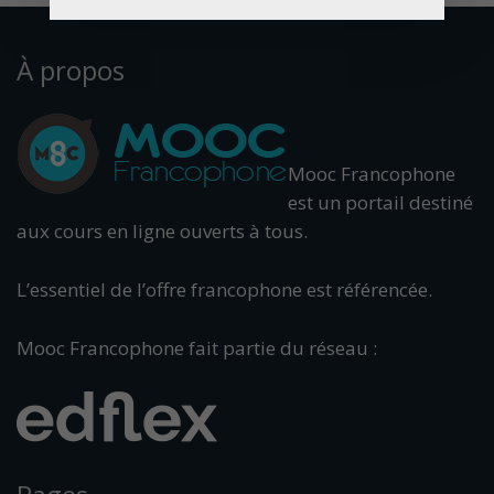
À propos
Mooc Francophone
est un portail destiné
aux cours en ligne ouverts à tous.
L’essentiel de l’offre francophone est référencée.
Mooc Francophone fait partie du réseau :