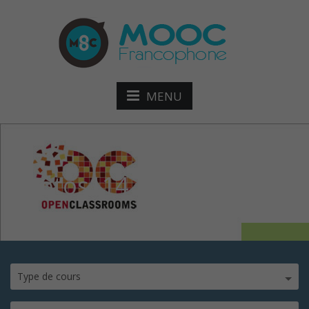
MENU
photos114
Type de cours