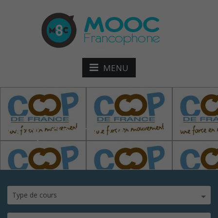
MENU
coop-de-france
Type de cours