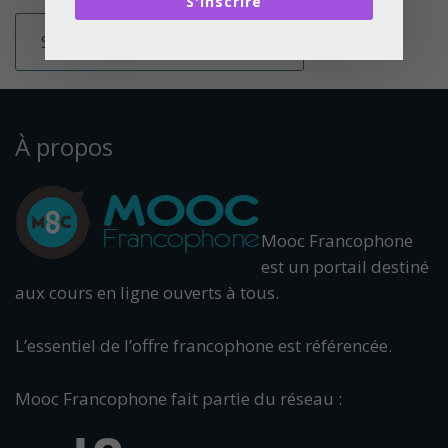
S'inscrire
À propos
Mooc Francophone
est un portail destiné
aux cours en ligne ouverts à tous.
L’essentiel de l’offre francophone est référencée.
Mooc Francophone fait partie du réseau :