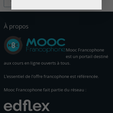
À propos
Mooc Francophone
est un portail destiné
aux cours en ligne ouverts à tous.
L’essentiel de l’offre francophone est référencée.
Mooc Francophone fait partie du réseau :