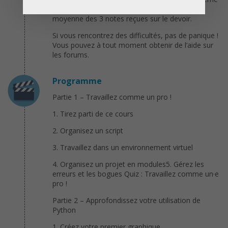
fixé par le professeur. La note finale est la
moyenne des 3 notes reçues sur le devoir.
Si vous rencontrez des difficultés, pas de panique !
Vous pouvez à tout moment obtenir de l’aide sur
les forums.
Programme
Partie 1 – Travaillez comme un pro !
1. Tirez parti de ce cours
2. Organisez un script
3. Travaillez dans un environnement virtuel
4. Organisez un projet en modules5. Gérez les
erreurs et les bogues Quiz : Travaillez comme un·e
pro !
Partie 2 – Approfondissez votre utilisation de
Python
1. Créez votre premier graphique