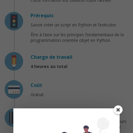
Cette formation est ouverte toute l’année.
Prérequis
Savoir créer un script en Python et l’exécuter.
Être à l’aise sur les principes fondamentaux de la
programmation orientée objet en Python.
Charge de travail
4 heures au total
Coût
Gratuit
Certification
Vous devez compléter tous les exercices du cours
et obtenir une note finale d’au moins 70% pour
obtenir votre certification !