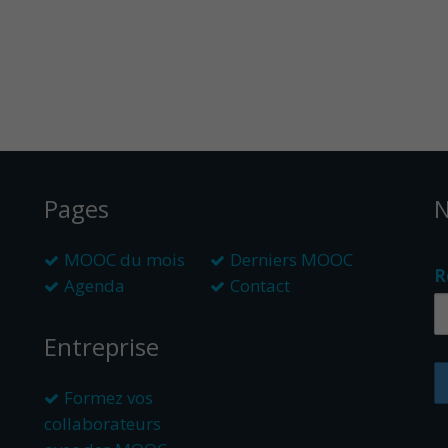
Pages
N
MOOC du mois
Derniers MOOC
R
Agenda
Contact
Entreprise
Formez vos
collaborateurs