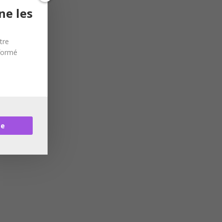
ne les
tre
nformé
re