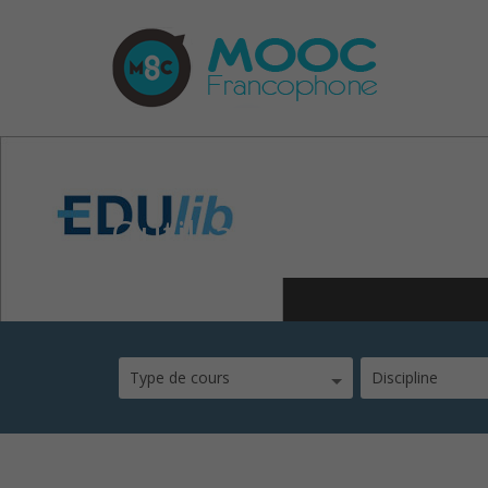
Outil_aide_a_la_scena
Type de cours
Discipline