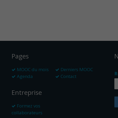
Pages
N
MOOC du mois
Derniers MOOC
R
Agenda
Contact
Entreprise
Formez vos
collaborateurs