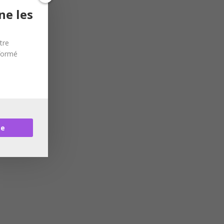
ne les
tre
nformé
re