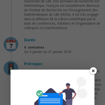
l’université de Lille. Son domaine de recherche est
l’arithmétique. François est actuellement directeur
de l’Institut de Recherche sur l’Enseignement des
Mathématiques de Lille (IREM). Il est très engagé
dans la diffusion de la culture scientifique par le
biais de conférences, d’ateliers et l’organisation de
colloques ou manifestations.
Durée
6 semaines
Du 9 janvier au 31 janvier 2018
Prérequis
Ce cours est destiné aux étudiants de première et
deuxième année de licence scientifique. Les
mathématiques abordées sont du niveau première
année. Aucune connaissance de calcul formel n’est
requise. Il est quand même préférable d’avoir déjà
des notions d’algorithmique : par exemple savoir
programmer une boucle ou définir une fonction.