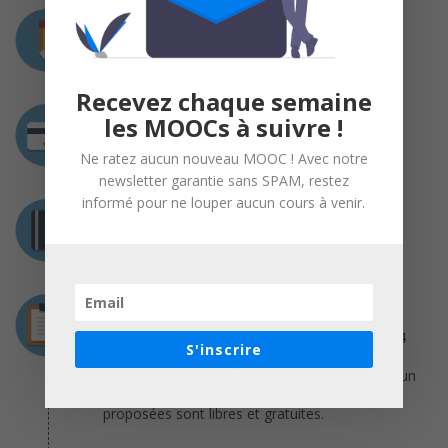
Charge de travail
2 à 4 heures / semaine
Recevez chaque semaine
Coût
les MOOCs à suivre !
Gratuit
Ne ratez aucun nouveau MOOC ! Avec notre
newsletter garantie sans SPAM, restez
informé pour ne louper aucun cours à venir.
Certification
Attestation de réussite
Déroulement
Ce cours dure 6 semaines. Il nécessite de 2 à 4
S'inscrire
heures de travail par semaine. Le cours est
proposé sous la forme de vidéos, repris dans un
polycopié détaillé. Toutes les ressources
proposées sont libres et gratuites.