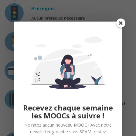
Prérequis
Aucun prérequis nécessaire
Charge de travail
1 à 3 heures / semaine
Coût
Gratuit
Certification
Certification (optionnelle et payante : 45€)
Recevez chaque semaine
Diplôme délivré par l’EPFL et Coursera. Le
les MOOCs à suivre !
certificat est accessible en ligne et hébergé par
Coursera.
Ne ratez aucun nouveau MOOC ! Avec notre
newsletter garantie sans SPAM, restez
Déroulement