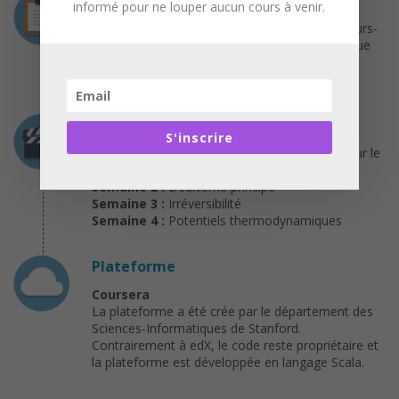
informé pour ne louper aucun cours à venir.
Chaque chapitre correspond à séances de cours-
vidéos de 5-10 minutes suivies de quiz, ainsi que
d’un « assignment » (exercice théorique et/ou
expérience numérique) qui sera corrigé.
Programme
S'inscrire
Semaine 1 :
Présentation générale et leçon sur le
premier principe
Semaine 2 :
Deuxième principe
Semaine 3 :
Irréversibilité
Semaine 4 :
Potentiels thermodynamiques
Plateforme
Coursera
La plateforme a été crée par le département des
Sciences-Informatiques de Stanford.
Contrairement à edX, le code reste propriétaire et
la plateforme est développée en langage Scala.