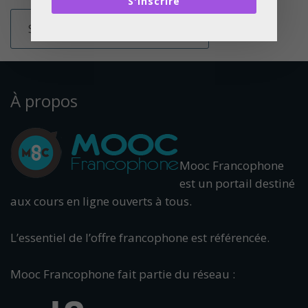
S'inscrire
À propos
Mooc Francophone
est un portail destiné
aux cours en ligne ouverts à tous.
L’essentiel de l’offre francophone est référencée.
Mooc Francophone fait partie du réseau :