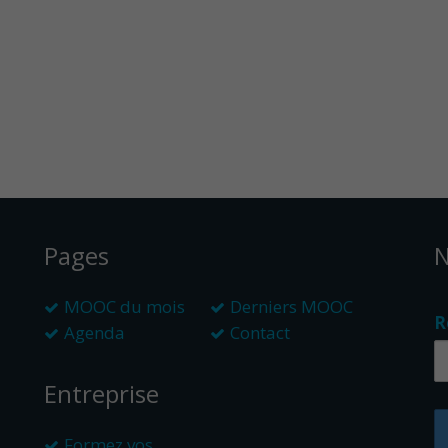
Pages
N
MOOC du mois
Derniers MOOC
R
Agenda
Contact
Entreprise
Formez vos