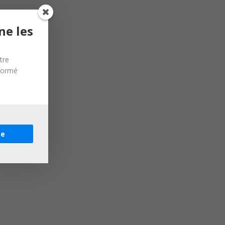
ne les
tre
nformé
re