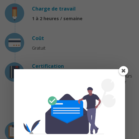
Charge de travail
1 à 2 heures / semaine
Coût
Gratuit
Certification
Vous devez compléter tous les exercices du cours
et obtenir une note finale d’au moins 70% pour
obtenir votre certification !
Un compte premium OpenClassrooms (20€ /
mois) est nécessaire pour valider votre
certification.
Déroulement
De nouvelles vidéos de cours seront publiées