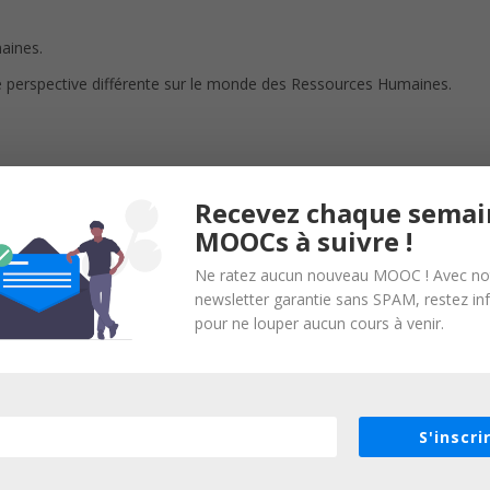
aines.
perspective différente sur le monde des Ressources Humaines.
Recevez chaque semai
MOOCs à suivre !
Ne ratez aucun nouveau MOOC ! Avec no
newsletter garantie sans SPAM, restez i
es Humaines. Pour participer, il faut simplement avoir envie d’appren
pour ne louper aucun cours à venir.
S'inscri