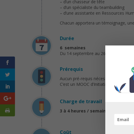
– d’un chasseur de tête
– d’un spécialiste du teambuilding
– d’une assistante en Ressources Hum
Chacun apportera un témoignage, une 
Durée
6 semaines
Du 14 septembre au 26 octobre 2015
Prérequis
Aucun pré-requis nécessaire
C’est un MOOC d’Initiation en Ressourc
Charge de travail
3 à 4 heures / semaine
Coût