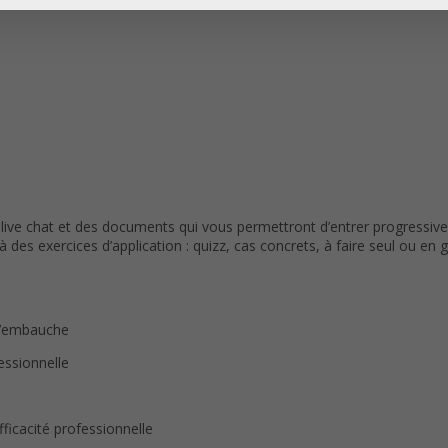
live chat et des documents qui vous permettront d’entrer progress
des exercices d’application : quizz, cas concrets, à faire seul ou en g
 d’embauche
essionnelle
fficacité professionnelle