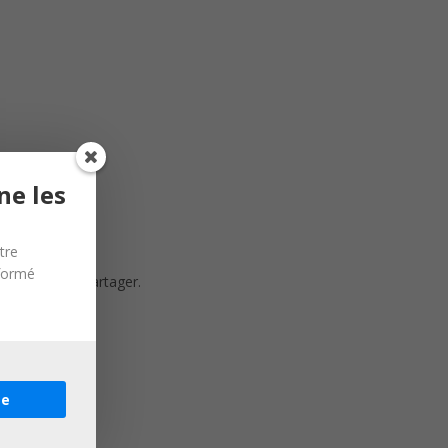
ne les
tre
nformé
dre et aimer partager.
re