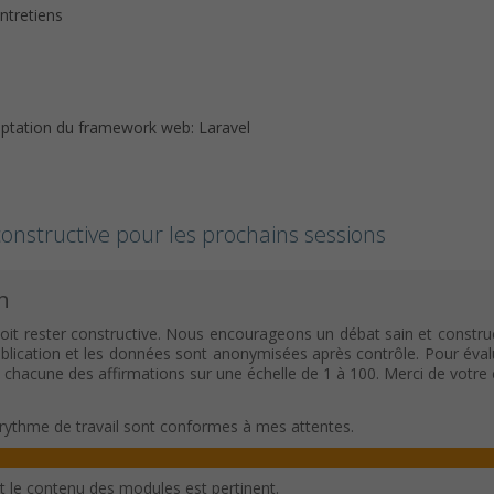
ntretiens
ptation du framework web: Laravel
onstructive pour les prochains sessions
n
oit rester constructive. Nous encourageons un débat sain et construc
ication et les données sont anonymisées après contrôle. Pour évaluer c
c chacune des affirmations sur une échelle de 1 à 100. Merci de votr
rythme de travail sont conformes à mes attentes.
et le contenu des modules est pertinent.