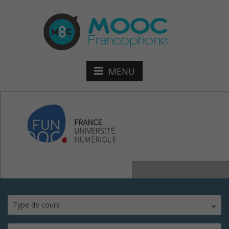
MENU
MOOC ProtéiNNOV
Type de cours