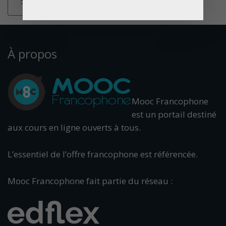
À propos
Mooc Francophone
est un portail destiné
aux cours en ligne ouverts à tous.
L’essentiel de l’offre francophone est référencée.
Mooc Francophone fait partie du réseau :