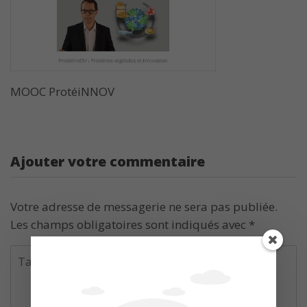
MOOC ProtéiNNOV
Ajouter votre commentaire
Votre adresse de messagerie ne sera pas publiée.
Les champs obligatoires sont indiqués avec
*