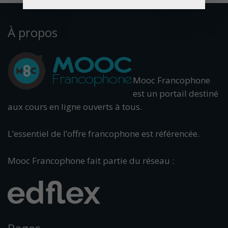
À propos
Mooc Francophone
est un portail destiné
aux cours en ligne ouverts à tous.
L’essentiel de l’offre francophone est référencée.
Mooc Francophone fait partie du réseau :