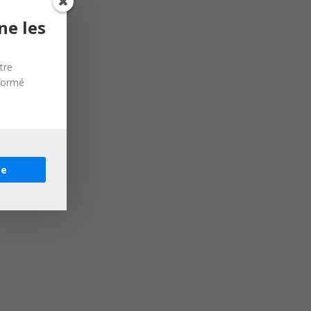
ne les
tre
nformé
re