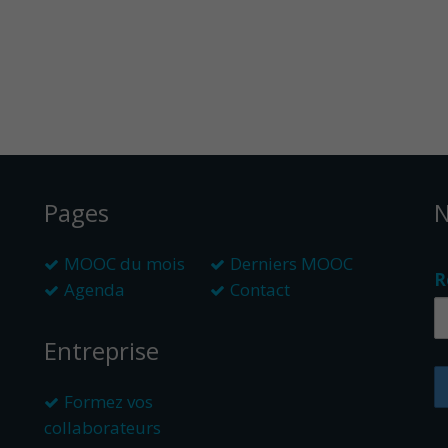
Pages
N
MOOC du mois
Derniers MOOC
R
Agenda
Contact
Entreprise
Formez vos
collaborateurs