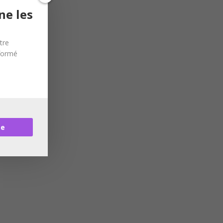
ne les
tre
nformé
re