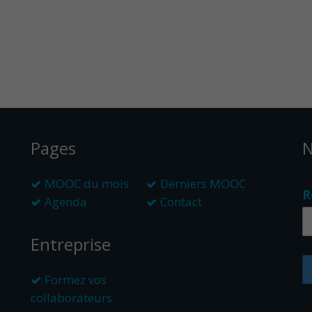
Pages
N
MOOC du mois
Derniers MOOC
R
Agenda
Contact
Entreprise
Formez vos
collaborateurs