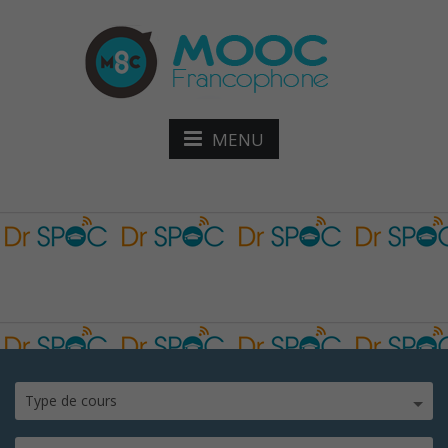
MENU
drspoc
Type de cours