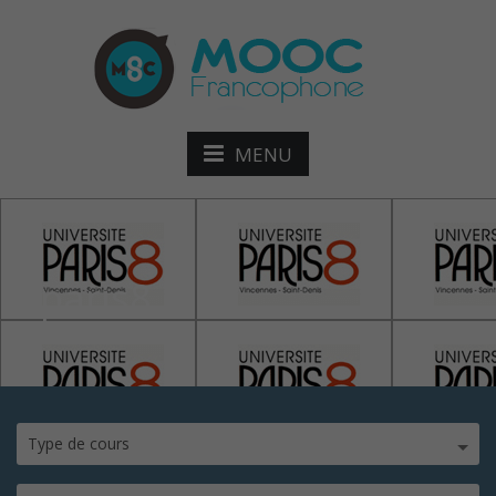
MENU
uparis8
Type de cours