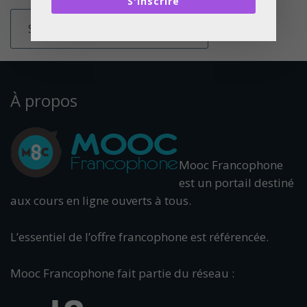
S'inscrire
À propos
Mooc Francophone
est un portail destiné
aux cours en ligne ouverts à tous.
L’essentiel de l’offre francophone est référencée.
Mooc Francophone fait partie du réseau :