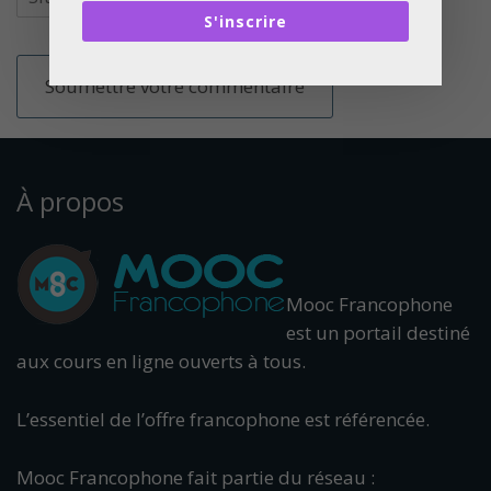
S'inscrire
À propos
Mooc Francophone
est un portail destiné
aux cours en ligne ouverts à tous.
L’essentiel de l’offre francophone est référencée.
Mooc Francophone fait partie du réseau :