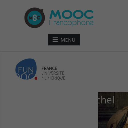
MENU
MOOC Philosophie et
modes de vie ; de Socrate
à Pierre Hadot et Michel
Foucault