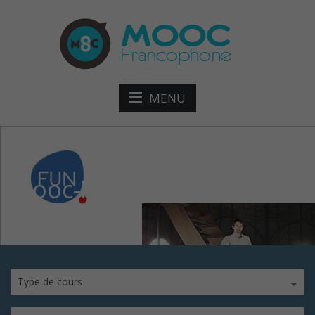
MENU
mooc-Peser-l’Univers
Type de cours