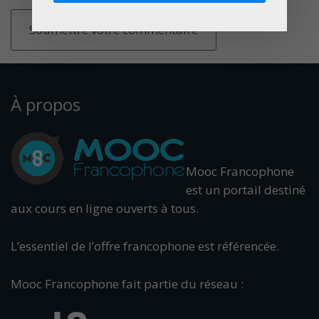
À propos
Mooc Francophone
est un portail destiné
aux cours en ligne ouverts à tous.
L’essentiel de l’offre francophone est référencée.
Mooc Francophone fait partie du réseau :