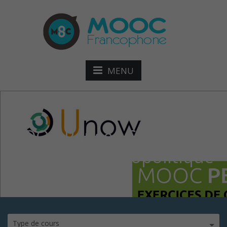
MENU
MOOC Penser Global :
exercices de géopolitique
Type de cours