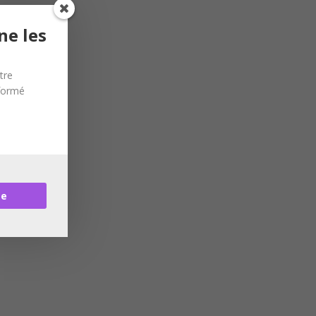
ne les
tre
nformé
re