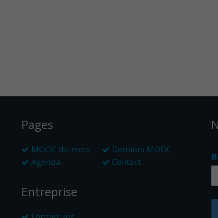
Pages
N
MOOC du mois
Derniers MOOC
R
Agenda
Contact
Entreprise
Formez vos