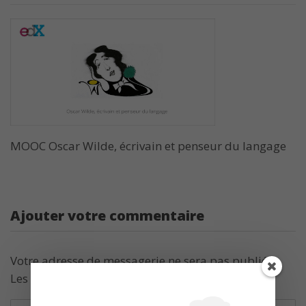
MOOC Oscar Wilde, écrivain et penseur du langage
Ajouter votre commentaire
Votre adresse de messagerie ne sera pas publiée.
Les champs obligatoires sont indiqués avec
*