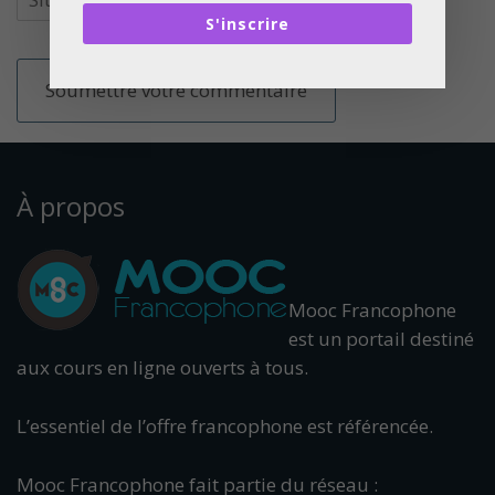
S'inscrire
À propos
Mooc Francophone
est un portail destiné
aux cours en ligne ouverts à tous.
L’essentiel de l’offre francophone est référencée.
Mooc Francophone fait partie du réseau :