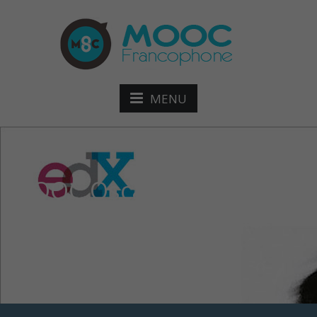
MENU
MOOC Oscar Wilde,
écrivain et penseur du
langage