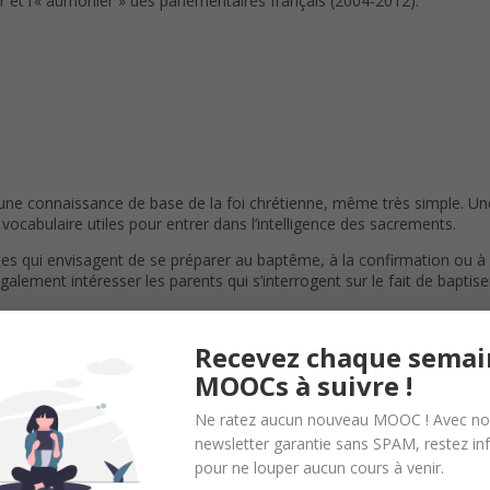
er et l’« aumônier » des parlementaires français (2004-2012).
une connaissance de base de la foi chrétienne, même très simple. Une
vocabulaire utiles pour entrer dans l’intelligence des sacrements.
s qui envisagent de se préparer au baptême, à la confirmation ou à
alement intéresser les parents qui s’interrogent sur le fait de baptise
Recevez chaque semai
MOOCs à suivre !
Ne ratez aucun nouveau MOOC ! Avec no
newsletter garantie sans SPAM, restez i
pour ne louper aucun cours à venir.