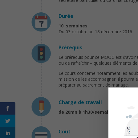
secrétaire particulier du Cardinal Lustig
Durée
10 semaines
Du 03 octobre au 18 décembre 2016
Prérequis
Le prérequis pour ce MOOC est d’avoir 
ou de rafraîchir – quelques éléments de 
Le cours concerne notamment les adulte
mission de les accompagner. Il pourra ég
préparer au sacrement de mariage.
Charge de travail
de 20mn à 1h30/semaine
Coût