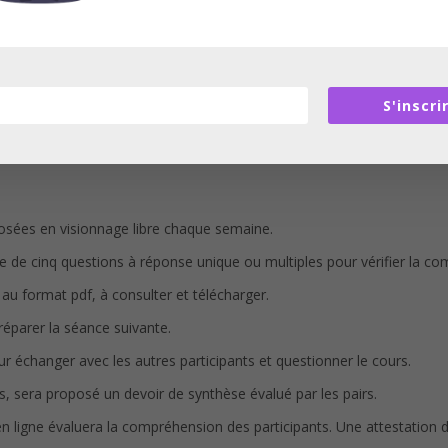
S'inscri
posées en visionnage libre chaque semaine.
 de cinq questions à réponse unique ou multiples pour vérifier la c
 format pdf, à consulter et télécharger.
réparer la séance suivante.
 échanger avec les autres participants et questionner le cours.
rs, sera proposé un devoir de synthèse évalué par les pairs.
en ligne évaluera la compréhension des participants. Une attestation d