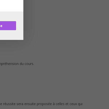
re
ompréhension du cours.
e réussite sera ensuite proposée à celles et ceux qui