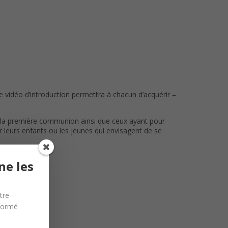
 vidéo d’introduction permettra à chacun d’acquérir –
 la première communion ainsi que ceux ayant pour
r leurs enfants ou les jeunes qui envisagent de se
ne les
tre
nformé