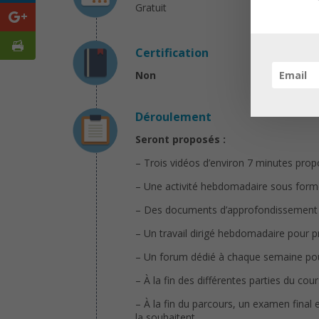
Gratuit
Certification
Non
Déroulement
Seront proposés :
– Trois vidéos d’environ 7 minutes pro
– Une activité hebdomadaire sous forme
– Des documents d’approfondissement au
– Un travail dirigé hebdomadaire pour p
– Un forum dédié à chaque semaine pour
– À la fin des différentes parties du cou
– À la fin du parcours, un examen final 
la souhaitent.