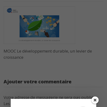
MOOC Le développement durable, un levier de
croissance
Ajouter votre commentaire
Votre adresse de messagerie ne sera pas publiée.
Les champs obligatoires sont indiqués avec
*