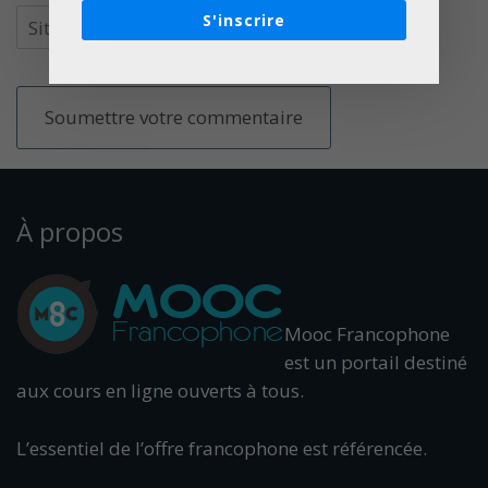
S'inscrire
À propos
Mooc Francophone
est un portail destiné
aux cours en ligne ouverts à tous.
L’essentiel de l’offre francophone est référencée.