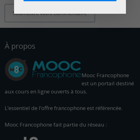
À propos
Mooc Francophone
est un portail destiné
aux cours en ligne ouverts à tous.
L’essentiel de l’offre francophone est référencée.
Mooc Francophone fait partie du réseau :