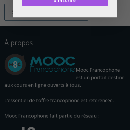
S'inscrire
À propos
Mooc Francophone
est un portail destiné
aux cours en ligne ouverts à tous.
L’essentiel de l’offre francophone est référencée.
Mooc Francophone fait partie du réseau :