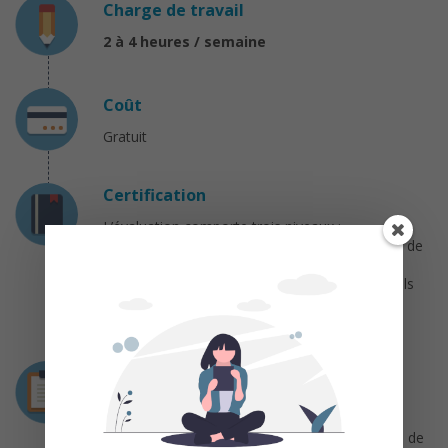
Charge de travail
2 à 4 heures / semaine
Coût
Gratuit
Certification
L’évaluation comporte trois niveaux :
– des quiz “mémoire” (5 à 10 questions à la fin de
chaque vidéo),
– des quiz “exercice” (le plus souvent des calculs
simples à réaliser avec R),
– un devoir à rendre sous forme de script R.
Déroulement
Le cours comprend deux volets :
– des chapitres de cours abordant des notions de