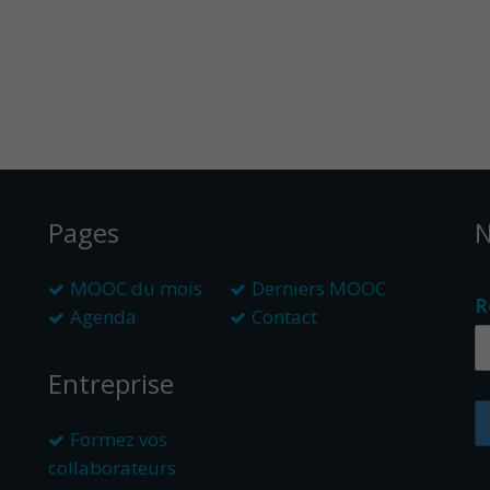
Pages
N
MOOC du mois
Derniers MOOC
R
Agenda
Contact
Entreprise
Formez vos
collaborateurs