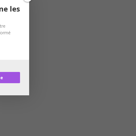
ne les
tre
nformé
re