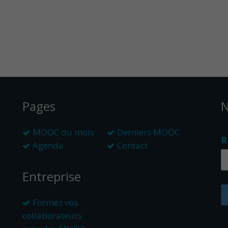
Pages
N
MOOC du mois
Derniers MOOC
R
Agenda
Contact
Entreprise
Formez vos
collaborateurs