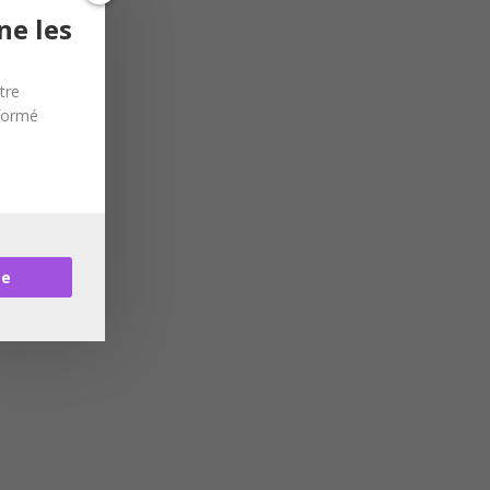
ne les
tre
nformé
re