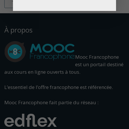
À propos
Mooc Francophone
est un portail destiné
aux cours en ligne ouverts à tous.
L’essentiel de l’offre francophone est référencée.
Mooc Francophone fait partie du réseau :