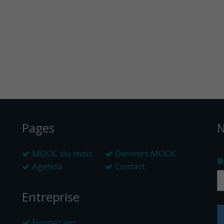
Pages
N
MOOC du mois
Derniers MOOC
R
Agenda
Contact
Entreprise
Formez vos