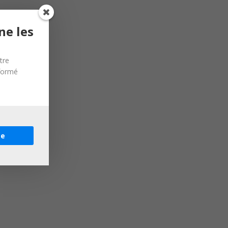
ne les
tre
nformé
re