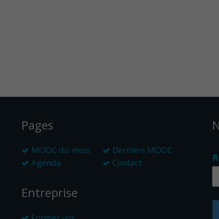
Pages
N
MOOC du mois
Derniers MOOC
R
Agenda
Contact
Entreprise
Formez vos