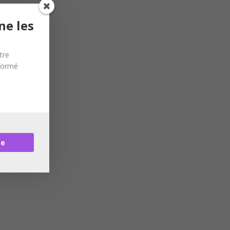
ne les
tre
nformé
re