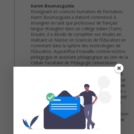
Karim Boumazguida
Enseignant en sciences humaines de formation,
Karim Boumazguida a d’abord commencé à
enseigner en tant que professeur de français
langue étrangère dans un collège italien (Turin).
Ensuite, il a décidé de compléter ses études en
réalisant un Master en Sciences de l’Éducation en
s’orientant dans la sphère des technologies de
l’Éducation. Aujourd’hui il travaille comme techno-
pédagogue et assistant pédagogique au sein de la
Cellule Facultaire de Pédagogie Universitaire
(CFPU) pour la Faculté de Psychologie et des
Sciences de l’Éducation (FPSE) de l’Université de
Mons (UMONS), où il œuvre principalement pour
l’aide à la réussite en proposant aux étudiants de
la FPSE des activités comme le « blocus assisté »
ou des capsules méthodologiques. Il a également
pour préoccupation d’apporter son soutien aux
adultes en reprise d’études dans sa qualité de
gestionnaire d’un Learning Centre dont la vocation
est d’offrir à ce type de public un cadre de travail
propice à l’apprentissage.