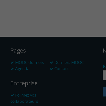
Pages
N
MOOC du mois
Derniers MOOC
R
Agenda
Contact
Entreprise
Formez vos
collaborateurs