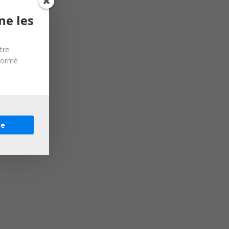
ne les
tre
nformé
re