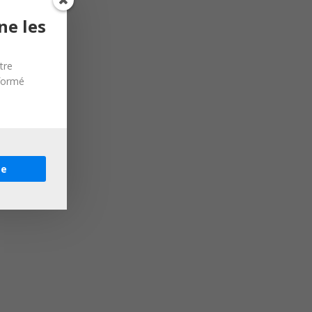
ne les
tre
nformé
re