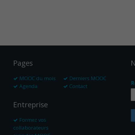
Pages
N
MOOC du mois
Derniers MOOC
R
Agenda
Contact
Entreprise
Formez vos
collaborateurs