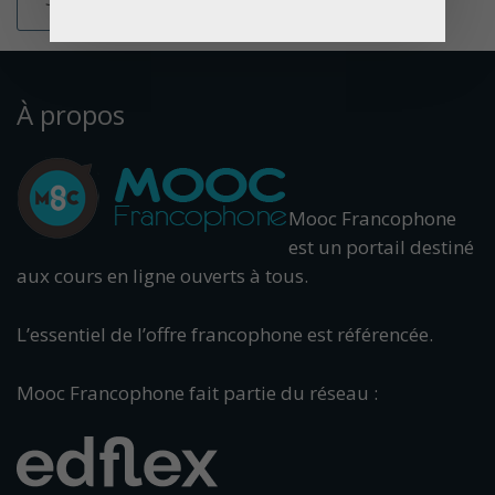
À propos
Mooc Francophone
est un portail destiné
aux cours en ligne ouverts à tous.
L’essentiel de l’offre francophone est référencée.
Mooc Francophone fait partie du réseau :