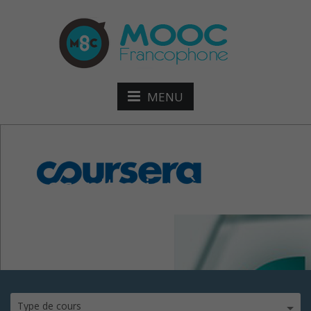
MENU
mooc-Initiation-à-la-
progra
Type de cours