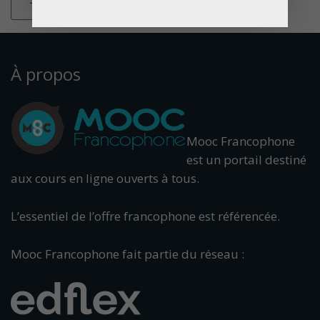
À propos
Mooc Francophone
est un portail destiné
aux cours en ligne ouverts à tous.
L’essentiel de l’offre francophone est référencée.
Mooc Francophone fait partie du réseau :