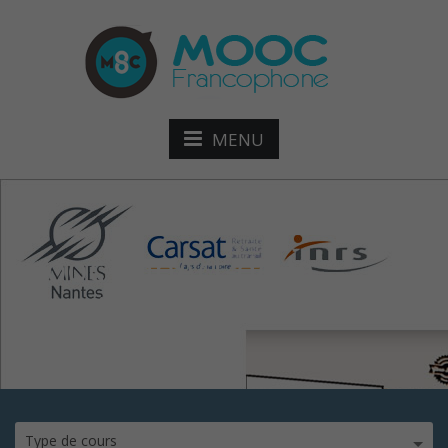
MENU
mooc-impAct-de-la-
décision-
Type de cours