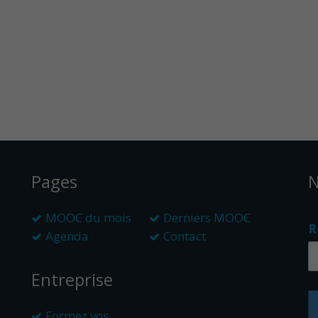
Pages
N
MOOC du mois
Derniers MOOC
R
Agenda
Contact
Entreprise
Formez vos