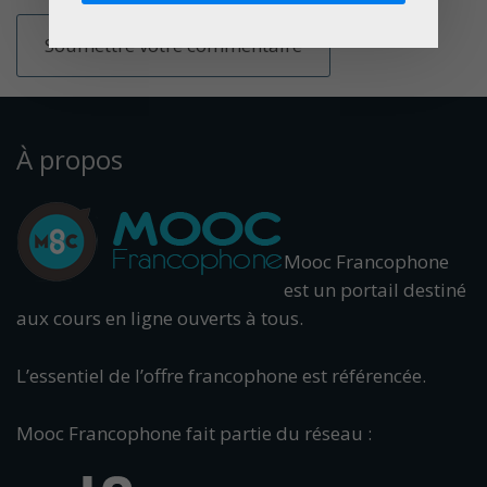
À propos
Mooc Francophone
est un portail destiné
aux cours en ligne ouverts à tous.
L’essentiel de l’offre francophone est référencée.
Mooc Francophone fait partie du réseau :