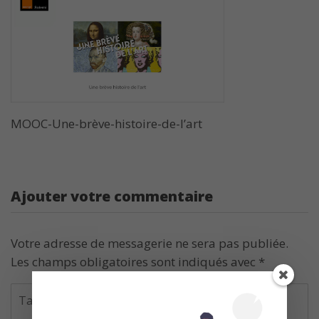
MOOC-Une-brève-histoire-de-l’art
Ajouter votre commentaire
Votre adresse de messagerie ne sera pas publiée.
Les champs obligatoires sont indiqués avec
*