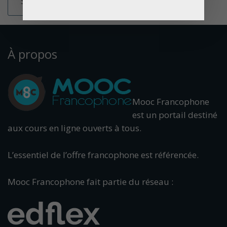
À propos
Mooc Francophone
est un portail destiné
aux cours en ligne ouverts à tous.
L’essentiel de l’offre francophone est référencée.
Mooc Francophone fait partie du réseau :