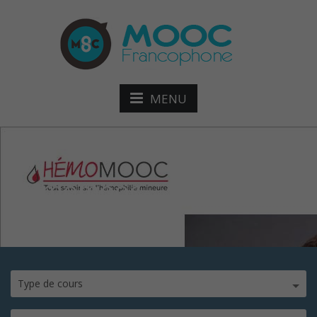
MENU
Hemomooc
Type de cours