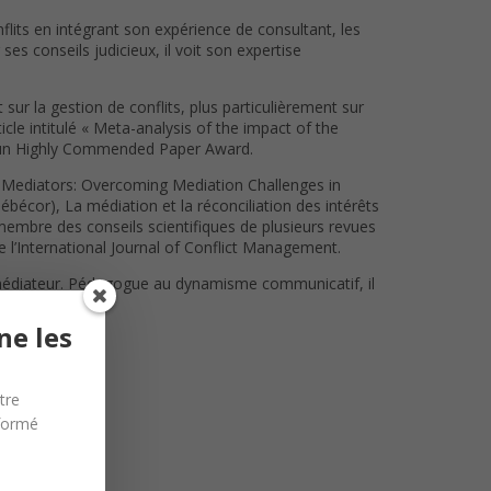
lits en intégrant son expérience de consultant, les
es conseils judicieux, il voit son expertise
sur la gestion de conflits, plus particulièrement sur
icle intitulé « Meta-analysis of the impact of the
enu un Highly Commended Paper Award.
ert Mediators: Overcoming Mediation Challenges in
écor), La médiation et la réconciliation des intérêts
 membre des conseils scientifiques de plusieurs revues
de l’International Journal of Conflict Management.
e médiateur. Pédagogue au dynamisme communicatif, il
ne les
tre
nformé