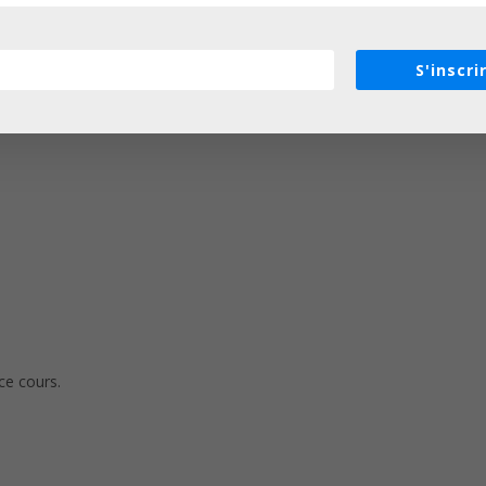
S'inscri
rticulier.
ce cours.