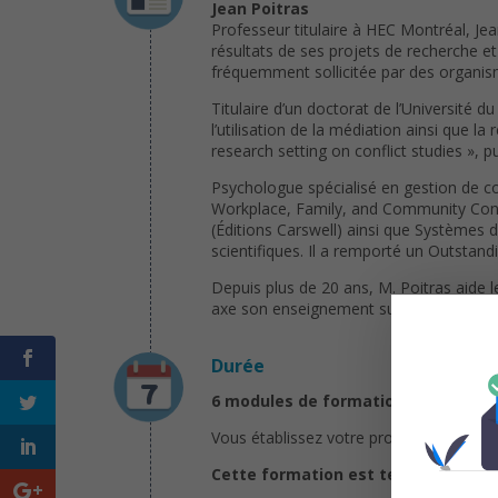
Jean Poitras
Professeur titulaire à HEC Montréal, Je
résultats de ses projets de recherche et
fréquemment sollicitée par des organism
Titulaire d’un doctorat de l’Université d
l’utilisation de la médiation ainsi que l
research setting on conflict studies »,
Psychologue spécialisé en gestion de co
Workplace, Family, and Community Confli
(Éditions Carswell) ainsi que Systèmes d
scientifiques. Il a remporté un Outstand
Depuis plus de 20 ans, M. Poitras aide
axe son enseignement sur l’acquisition de
Durée
6 modules de formation
Vous établissez votre propre calendrie
Cette formation est terminée.