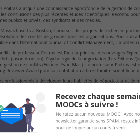
an Poitras a acquis une connaissance approfondie de la gestion de conf
 les conclusions des plus récentes études scientifiques. Reconnu pour s
es publics et privés, des syndicats et des médias.
u Massachusetts à Boston, il poursuit des projets de recherche portant 
a résolution des conflits de groupes dans les organisations. Pour son art
 publié dans l’International Journal of Conflict Management, il a obt
nflits, le professeur Poitras est l’auteur principal des ouvrages Exp
cts (Jason Aronson), Psychologie de la négociation (Les Éditions Québ
e gestion de conflits (Éditions Yvon Blais). Le professeur Poitras est
ing Reviewer Award pour sa contribution à titre d’arbitre scientifique 
 les professionnels à développer leurs habiletés de négociateur et d
 stratégies d’intervention à la fois perspicaces et pratiques.
Recevez chaque semai
MOOCs à suivre !
Ne ratez aucun nouveau MOOC ! Avec no
newsletter garantie sans SPAM, restez i
r compte tenu du volume de travail pour chacune des séquences.
pour ne louper aucun cours à venir.