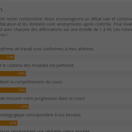
n
oit rester constructive. Nous encourageons un débat sain et construc
ication et les données sont anonymisées après contrôle. Pour évaluer c
rd avec chacune des affirmations sur une échelle de 1 à 99. Les note
on !
rythme de travail sont conformes à mes attentes.
24%
et le contenu des modules est pertinent.
28%
ilitent la compréhension du cours
28%
 de mesurer votre progression dans ce cours
29%
 pédagogique correspondent à vos besoins
25%
sateurs représentent une véritable valeur ajoutée