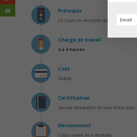
Prérequis
Ce cours ne nécessite aucun prérequis pa
Charge de travail
4 à 6 heures
Coût
Gratuit
Certification
Aucune attestation ne sera émise pour 
Déroulement
Cours ouvert en 6 modules.