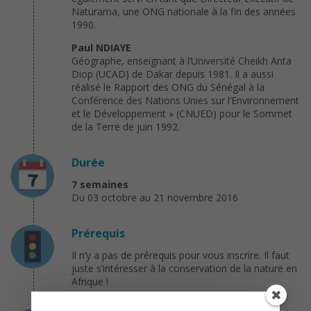
Naturama, une ONG nationale à la fin des années
1990.
Paul NDIAYE
Géographe, enseignant à l’Université Cheikh Anta
Diop (UCAD) de Dakar depuis 1981. Il a aussi
réalisé le Rapport des ONG du Sénégal à la
Conférence des Nations Unies sur l’Environnement
et le Développement » (CNUED) pour le Sommet
de la Terre de juin 1992.
Durée
7 semaines
Du 03 octobre au 21 novembre 2016
Prérequis
Il n’y a pas de prérequis pour vous inscrire. Il faut
juste s’intéresser à la conservation de la nature en
Afrique !