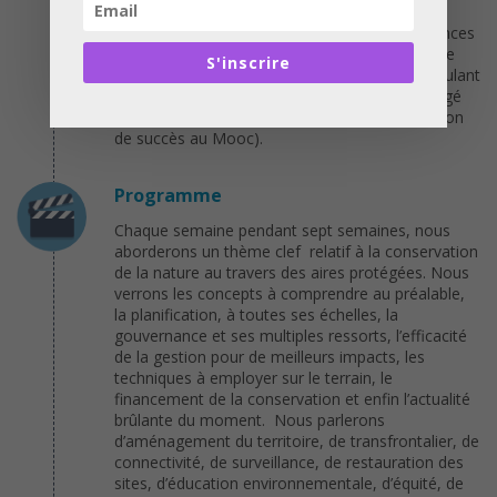
permet de progresser tous ensemble et de
constituer un réseau actif d’échange d’expériences
qui se prolongera aorès la fin du Mooc. Chaque
S'inscrire
semaine se termine par une animation récapitulant
les acquis hebdomadaires et par un devoir dirigé
(optionnel, si vous souhaitez obtenir l’attestation
de succès au Mooc).
Programme
Chaque semaine pendant sept semaines, nous
aborderons un thème clef relatif à la conservation
de la nature au travers des aires protégées. Nous
verrons les concepts à comprendre au préalable,
la planification, à toutes ses échelles, la
gouvernance et ses multiples ressorts, l’efficacité
de la gestion pour de meilleurs impacts, les
techniques à employer sur le terrain, le
financement de la conservation et enfin l’actualité
brûlante du moment. Nous parlerons
d’aménagement du territoire, de transfrontalier, de
connectivité, de surveillance, de restauration des
sites, d’éducation environnementale, d’équité, de