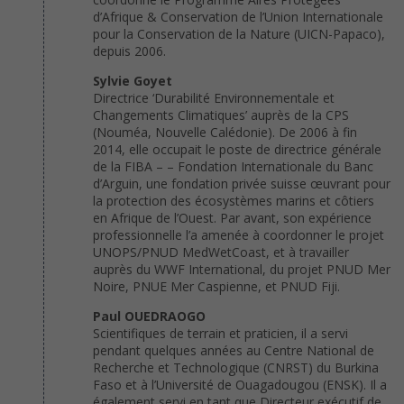
d’Afrique & Conservation de l’Union Internationale
pour la Conservation de la Nature (UICN-Papaco),
depuis 2006.
Sylvie Goyet
Directrice ‘Durabilité Environnementale et
Changements Climatiques’ auprès de la CPS
(Nouméa, Nouvelle Calédonie). De 2006 à fin
2014, elle occupait le poste de directrice générale
de la FIBA – – Fondation Internationale du Banc
d’Arguin, une fondation privée suisse œuvrant pour
la protection des écosystèmes marins et côtiers
en Afrique de l’Ouest. Par avant, son expérience
professionnelle l’a amenée à coordonner le projet
UNOPS/PNUD MedWetCoast, et à travailler
auprès du WWF International, du projet PNUD Mer
Noire, PNUE Mer Caspienne, et PNUD Fiji.
Paul OUEDRAOGO
Scientifiques de terrain et praticien, il a servi
pendant quelques années au Centre National de
Recherche et Technologique (CNRST) du Burkina
Faso et à l’Université de Ouagadougou (ENSK). Il a
également servi en tant que Directeur exécutif de