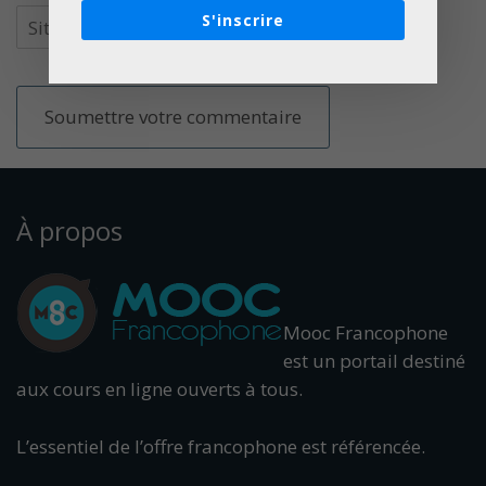
S'inscrire
À propos
Mooc Francophone
est un portail destiné
aux cours en ligne ouverts à tous.
L’essentiel de l’offre francophone est référencée.