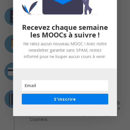
Prérequis
Aucun prérequis n’est nécessaire
Recevez chaque semaine
les MOOCs à suivre !
Charge de travail
Ne ratez aucun nouveau MOOC ! Avec notre
2 à 3 heures / semaine
newsletter garantie sans SPAM, restez
informé pour ne louper aucun cours à venir.
Coût
Gratuit
Certification
S'inscrire
Certification (optionnelle et payante : 45€)
Diplôme délivré par Sciences Po et Coursera. Le
certificat est accessible en ligne et hébergé par
Coursera.