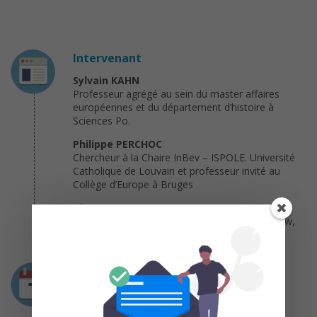
Intervenant
Sylvain KAHN
Professeur agrégé au sein du master affaires
européennes et du département d’histoire à
Sciences Po.
Philippe PERCHOC
Chercheur à la Chaire InBev – ISPOLE. Université
Catholique de Louvain et professeur invité au
Collège d’Europe à Bruges
Thomas RAINEAU
Professeur agrégé d’histoire, Max Weber Fellow,
Institut Universitaire Européen de Florence
Durée
7 semaines
du 08 mai au 26 juin 2017