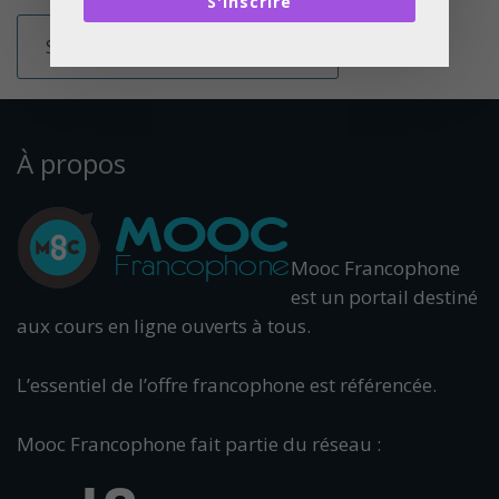
S'inscrire
À propos
Mooc Francophone
est un portail destiné
aux cours en ligne ouverts à tous.
L’essentiel de l’offre francophone est référencée.
Mooc Francophone fait partie du réseau :