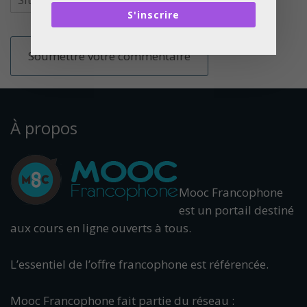
S'inscrire
À propos
Mooc Francophone
est un portail destiné
aux cours en ligne ouverts à tous.
L’essentiel de l’offre francophone est référencée.
Mooc Francophone fait partie du réseau :