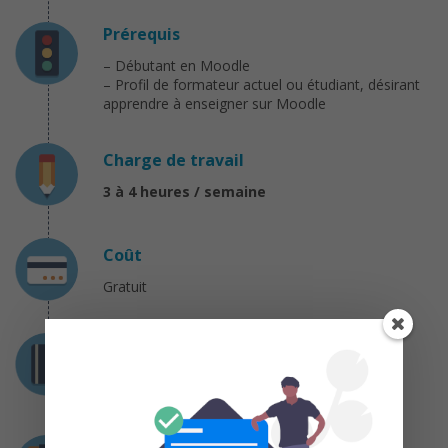
Prérequis
– Débutant en Moodle
– Profil de formateur actuel ou étudiant, désirant
apprendre à enseigner sur Moodle
Charge de travail
3 à 4 heures / semaine
Coût
Gratuit
Certification
Certificat de réussite délivré par Moodle.org et
Enovation Solutions
Déroulement